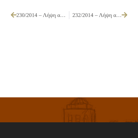
230/2014 – Λήψη απόφασης για την παράταση της οριζόμενης υπό της συμβάσεως προθεσμίας για την «Προμήθεια ηλεκτρολογικού υλικού για τις ανάγκες συντήρησης δημοτικού φωτισμού και κτιρίων του Δήμου»
232/2014 – Λήψη απόφασης για την παράταση της οριζόμενης υπό της συμβάσεως προθεσμίας που αφορά την προμήθεια «Σίτιση μαθητών Μουσικού Γυμνασίου – Λυκείου Ιλίου»