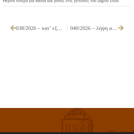
Θερινό σινεμά για παιδιά και γονείς στις γειτονιές του Δήμου Ιλίου
038/2026 – κατ’ εξαίρεση άδεια οδήγησης επιβατικών και μικρών φορτηγών οχημάτων του Δήμου Ιλίου
040/2026 – λήψη απόφασης για την αποδοχή δωρεάς ολικής ανακαίνισης των εγκαταστάσεων του Κλειστού Γυμναστηρίου του 4ου Δημοτικού Σχολείου Ιλίου