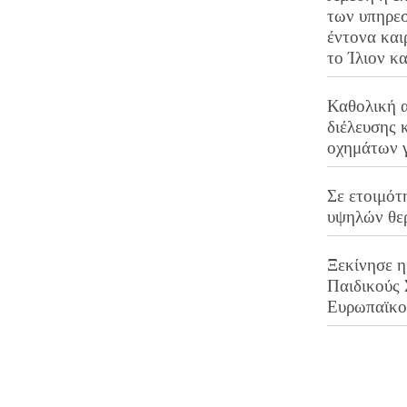
των υπηρεσ
έντονα και
το Ίλιον κ
Καθολική 
διέλευσης 
οχημάτων 
Σε ετοιμότ
υψηλών θε
Ξεκίνησε η
Παιδικούς
Ευρωπαϊκ