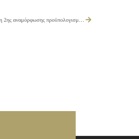
049/2026 – λήψη απόφασης για έγκριση 2ης αναμόρφωσης προϋπολογισμού του Δήμου Ιλίου, οικονομικού έτους 2026