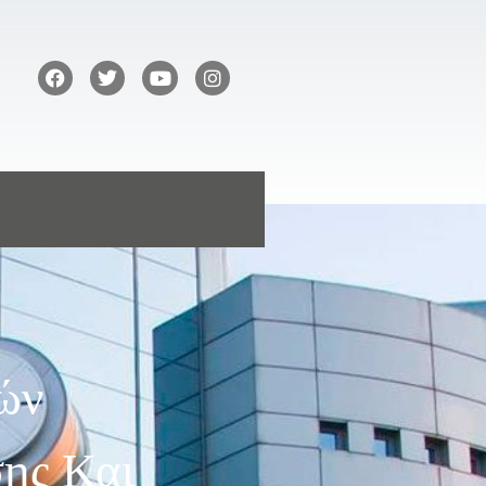
κών
ης Και