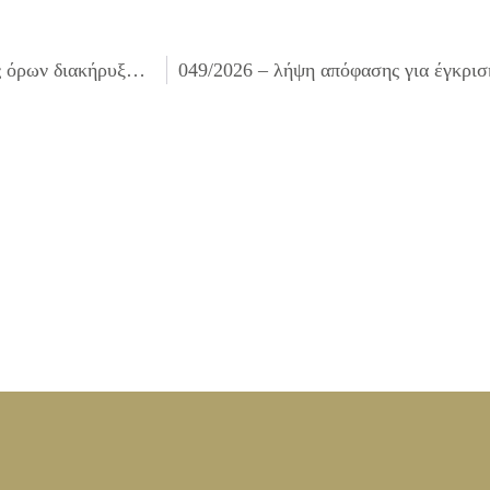
047/2026 – έγκριση τεχνικών προδιαγραφών, καθορισμός όρων διακήρυξης, τρόπου εκτέλεσης για τον ανοιχτό ηλεκτρονικό διαγωνισμό κάτω των ορίων, με κριτήριο ανάθεσης την πλέον συμφέρουσα από οικονομική άποψη προσφορά αποκλειστικά βάσει τιμής, για την «Ασφάλιση κινητής και ακίνητης περιουσίας του Δήμου»