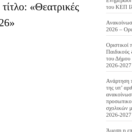
Ενημέρωση 
 τίτλο: «Θεατρικές
του ΚΕΠ Ι
26»
Ανακοίνωση
2026 – Ορ
Οριστικοί 
Παιδικούς
του Δήμου 
2026-2027
Ανάρτηση 
της υπ’ αρ
ανακοίνωσ
προσωπικού
σχολικών μ
2026-2027
Άμεση η επ