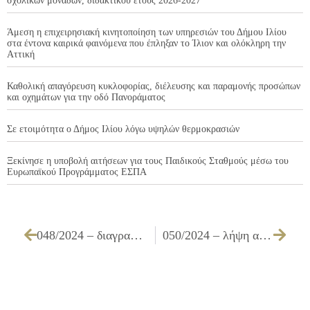
σχολικών μονάδων, διδακτικού έτους 2026-2027
Άμεση η επιχειρησιακή κινητοποίηση των υπηρεσιών του Δήμου Ιλίου
στα έντονα καιρικά φαινόμενα που έπληξαν το Ίλιον και ολόκληρη την
Αττική
Καθολική απαγόρευση κυκλοφορίας, διέλευσης και παραμονής προσώπων
και οχημάτων για την οδό Πανοράματος
Σε ετοιμότητα ο Δήμος Ιλίου λόγω υψηλών θερμοκρασιών
Ξεκίνησε η υποβολή αιτήσεων για τους Παιδικούς Σταθμούς μέσω του
Ευρωπαϊκού Προγράμματος ΕΣΠΑ
048/2024 – διαγραφή ποσών από βεβαιωτικό κατάλογο του Ν.Π.Δ.Δ. «Κ.Κ.Π.Π.Α.»
050/2024 – λήψη απόφασης για την αποδοχή των Τευχών Δημοπράτησης (Τεύχους Τεχνικής Περιγραφής Προϋπολογισμού Δημοπράτησης, Τιμολογίου Δημοπράτησης, Τ.Σ.Υ. – Τεύχους Τεχνικών Προδιαγραφών, Ε.Σ.Υ., Φ.Α.Υ., Σ.Α.Υ.) της υπ’ αριθμ. ΟΔΟ 02/2023 μελέτης του έργου ΠΑΡΕΜΒΑΣΕΙΣ ΒΕΛΤΙΩΣΗΣ ΤΗΣ ΟΔΙΚΗΣ ΑΣΦΑΛΕΙΑΣ ΤΗΣ ΛΕΩΦ. ΑΝΔΡΕΑ ΠΑΠΑΝΔΡΕΟΥ