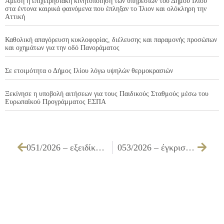
Άμεση η επιχειρησιακή κινητοποίηση των υπηρεσιών του Δήμου Ιλίου
στα έντονα καιρικά φαινόμενα που έπληξαν το Ίλιον και ολόκληρη την
Αττική
Καθολική απαγόρευση κυκλοφορίας, διέλευσης και παραμονής προσώπων
και οχημάτων για την οδό Πανοράματος
Σε ετοιμότητα ο Δήμος Ιλίου λόγω υψηλών θερμοκρασιών
Ξεκίνησε η υποβολή αιτήσεων για τους Παιδικούς Σταθμούς μέσω του
Ευρωπαϊκού Προγράμματος ΕΣΠΑ
051/2026 – εξειδίκευση πίστωσης ποσού του ΑΛΕ 015.2420908.012
053/2026 – έγκριση παράτασης της οριζόμενης προθεσμίας σύμβασης που αφορά στην υπηρεσία «Προμήθεια και τοποθέτηση στεγάστρων για την αναβάθμιση των στάσεων, με στόχο την εξυπηρέτηση του επιβατικού κοινού του Δήμου Ιλίου»