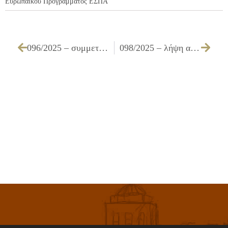
Ευρωπαϊκού Προγράμματος ΕΣΠΑ
096/2025 – συμμετοχή στο πρόγραμμα Δ.ΥΠ.Α (πρώην ΟΑΕΔ) για τη δημιουργία 32.000 θέσεων εργασίας πλήρους απασχόλησης, για την απασχόληση ανέργων ηλικίας 55 ετών και άνω σε φορείς του δημοσίου τομέα
098/2025 – λήψη απόφασης για την αποδοχή δωρεάς προς το Δήμο Ιλίου για το 1ο Ειδικό Νηπιαγωγείο Ιλίου