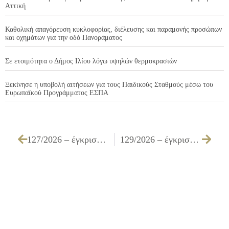
Αττική
Καθολική απαγόρευση κυκλοφορίας, διέλευσης και παραμονής προσώπων
και οχημάτων για την οδό Πανοράματος
Σε ετοιμότητα ο Δήμος Ιλίου λόγω υψηλών θερμοκρασιών
Ξεκίνησε η υποβολή αιτήσεων για τους Παιδικούς Σταθμούς μέσω του
Ευρωπαϊκού Προγράμματος ΕΣΠΑ
127/2026 – έγκριση τροποποίησης του υπ. αρ. 10969/2025 συμφωνητικού που αφορά την «Προμήθεια υαλοπινάκων για τις ανάγκες κτιρίων και σχολείων του Δήμου» λόγω καθολικής διαδοχής του αρχικού αναδόχου
129/2026 – έγκριση διενέργειας, τεχνικών προδιαγραφών, καθορισμός τρόπου εκτέλεσης και ανάθεσης για την υπηρεσία «Συμβόλαιο συντήρησης συστημάτων προτεραιότητας και προμήθεια θερμικού χαρτιού»