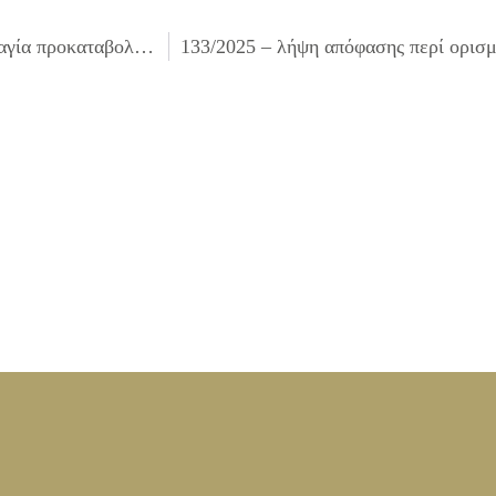
131/2025 – έγκριση δαπανών που πληρώθηκαν από την παγία προκαταβολή σχολικών μονάδων του Δήμου