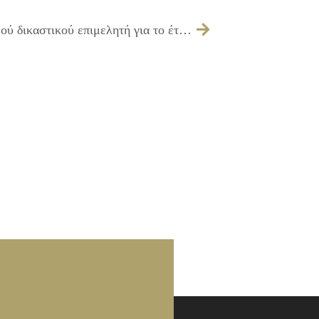
133/2025 – λήψη απόφασης περί ορισμού δικαστικού επιμελητή για το έτος 2025 για τις επιδόσεις των δικογράφων και εγγράφων του Δήμου