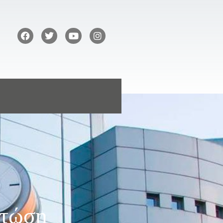
Πτώση