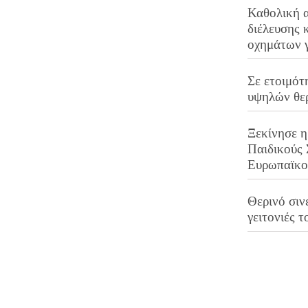
Καθολική 
διέλευσης 
οχημάτων 
Σε ετοιμότ
υψηλών θε
Ξεκίνησε η
Παιδικούς
Ευρωπαϊκ
Θερινό σινε
γειτονιές τ