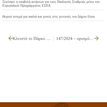
Ξεκίνησε η υποβολή αιτήσεων για τους Παιδικούς Σταθμούς μέσω του
Ευρωπαϊκού Προγράμματος ΕΣΠΑ
Θερινό σινεμά για παιδιά και γονείς στις γειτονιές του Δήμου Ιλίου
Κλειστό το Πάρκο “Αντώνης Τρίτσης” λόγω πρόβλεψης κινδύνου πυρκαγιάς
147/2024 – ορισμό υπόλογου χρηματικού εντάλματος προπληρωμής και εξειδίκευση πίστωσης για την δαπάνη πληρωμής τέλους ανταποδοτικού υπέρ ΤΕΕ για οποιαδήποτε ενέργεια απαιτείται το ως άνω τέλος (π.χ. άδειες δόμησης, άδειες μικρής κλίμακας οποιασδήποτε αιτίας, κ.α.) και ειδικού λογαριασμού Πόρων Λεσχών Πυροσβεστικού Σώματος