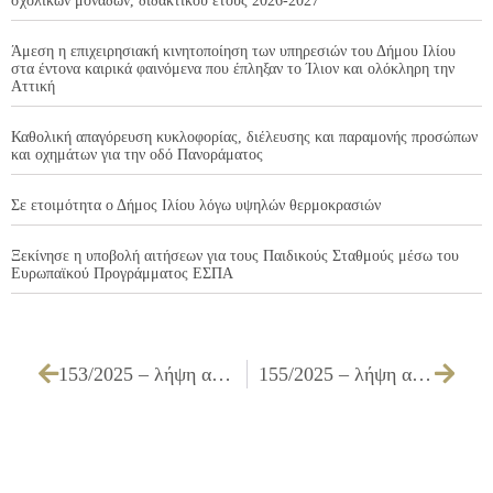
σχολικών μονάδων, διδακτικού έτους 2026-2027
Άμεση η επιχειρησιακή κινητοποίηση των υπηρεσιών του Δήμου Ιλίου
στα έντονα καιρικά φαινόμενα που έπληξαν το Ίλιον και ολόκληρη την
Αττική
Καθολική απαγόρευση κυκλοφορίας, διέλευσης και παραμονής προσώπων
και οχημάτων για την οδό Πανοράματος
Σε ετοιμότητα ο Δήμος Ιλίου λόγω υψηλών θερμοκρασιών
Ξεκίνησε η υποβολή αιτήσεων για τους Παιδικούς Σταθμούς μέσω του
Ευρωπαϊκού Προγράμματος ΕΣΠΑ
153/2025 – λήψη απόφασης για την ανανέωση της προγραμματικής σύμβασης μεταξύ Δήμου Ιλίου και Δ.ΥΠ.Α., για τη φιλοξενία νηπίων στο κτίριο της Δ.ΥΠ.Α.
155/2025 – λήψη απόφασης για την αποδοχή δωρεάς προς το Δήμο Ιλίου για το 10ο Γυμνάσιο Ιλίου