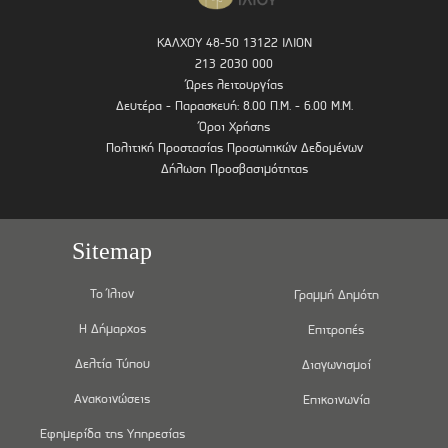
ΚΑΛΧΟΥ 48-50 13122 ΙΛΙΟΝ
213 2030 000
Ώρες λειτουργίας
Δευτέρα - Παρασκευή: 8.00 Π.Μ. - 6.00 Μ.Μ.
Όροι Χρήσης
Πολιτική Προστασίας Προσωπικών Δεδομένων
Δήλωση Προσβασιμότητας
Sitemap
Το Ίλιον
Γραμμή Δημότη
Η Δήμαρχος
Επιτροπές
Δελτία Τύπου
Διαγωνισμοί
Ανακοινώσεις
Επικοινωνία
Εφημερίδα της Υπηρεσίας