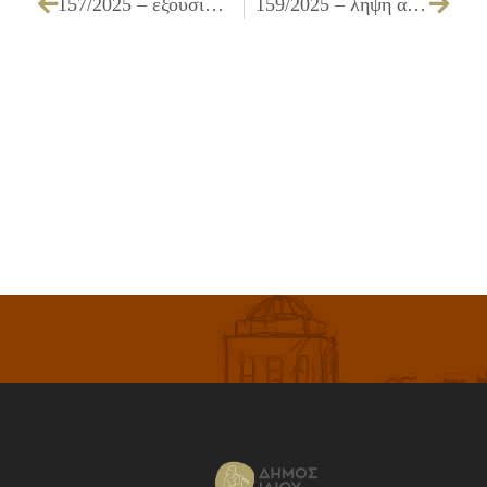
157/2025 – εξουσιοδότηση του δικηγόρου του Δήμου για παράσταση ενώπιον των δικαστηρίων
159/2025 – λήψη απόφασης για την αποδοχή της προμελέτης του έργου «ΕΝΕΡΓΕΙΑΚΗ ΑΝΑΒΑΘΜΙΣΗ ΣΤΟ ΚΤΙΡΙΟ ΤΟΥ 7ου δημοτικού σχολείου ΙΛΙΟΥ» (Τεύχους Τεχνικής Περιγραφής & Ενδεικτικού Προϋπολογισμού)