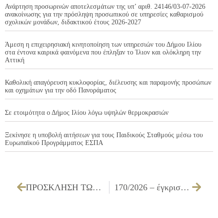
Ανάρτηση προσωρινών αποτελεσμάτων της υπ’ αριθ. 24146/03-07-2026
ανακοίνωσης για την πρόσληψη προσωπικού σε υπηρεσίες καθαρισμού
σχολικών μονάδων, διδακτικού έτους 2026-2027
Άμεση η επιχειρησιακή κινητοποίηση των υπηρεσιών του Δήμου Ιλίου
στα έντονα καιρικά φαινόμενα που έπληξαν το Ίλιον και ολόκληρη την
Αττική
Καθολική απαγόρευση κυκλοφορίας, διέλευσης και παραμονής προσώπων
και οχημάτων για την οδό Πανοράματος
Σε ετοιμότητα ο Δήμος Ιλίου λόγω υψηλών θερμοκρασιών
Ξεκίνησε η υποβολή αιτήσεων για τους Παιδικούς Σταθμούς μέσω του
Ευρωπαϊκού Προγράμματος ΕΣΠΑ
ΠΡΟΣΚΛΗΣΗ ΤΩΝ ΜΕΛΩΝ ΤΗΣ ΔΗΜΟΤΙΚΗΣ ΕΠΙΤΡΟΠΗΣ ΓΙΑ ΤΗΝ 20/05/2026
170/2026 – έγκριση πρακτικού απόρριψης προσωρινού αναδόχου και ορισμός νέου, της επιτροπής διενέργειας του ανοιχτού ηλεκτρονικού διαγωνισμού άνω των ορίων για την «Ιατρικές προληπτικές εξετάσεις εργαζομένων Δήμου Ιλίου ετών 2026 και 2027»