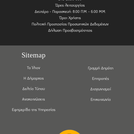
Ώρες λειτουργίας
Δευτέρα - Παρασκευή: 8.00 Π.Μ. - 6.00 Μ.Μ.
Όροι Χρήσης
Πολιτική Προστασίας Προσωπικών Δεδομένων
Δήλωση Προσβασιμότητας
Sitemap
Το Ίλιον
Γραμμή Δημότη
Η Δήμαρχος
Επιτροπές
Δελτία Τύπου
Διαγωνισμοί
Ανακοινώσεις
Επικοινωνία
Εφημερίδα της Υπηρεσίας