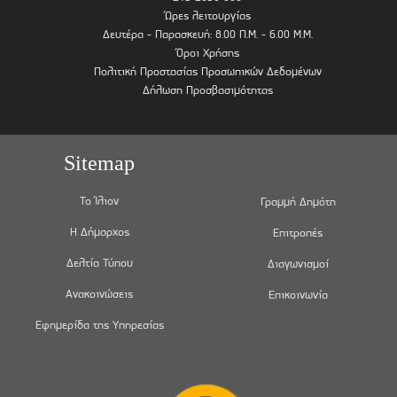
Ώρες λειτουργίας
Δευτέρα - Παρασκευή: 8.00 Π.Μ. - 6.00 Μ.Μ.
Όροι Χρήσης
Πολιτική Προστασίας Προσωπικών Δεδομένων
Δήλωση Προσβασιμότητας
Sitemap
Το Ίλιον
Γραμμή Δημότη
Η Δήμαρχος
Επιτροπές
Δελτία Τύπου
Διαγωνισμοί
Ανακοινώσεις
Επικοινωνία
Εφημερίδα της Υπηρεσίας