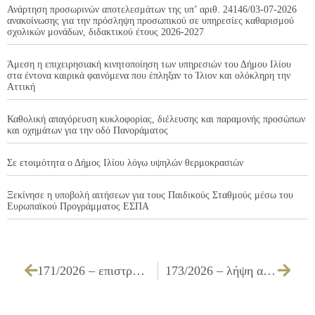
Ανάρτηση προσωρινών αποτελεσμάτων της υπ’ αριθ. 24146/03-07-2026
ανακοίνωσης για την πρόσληψη προσωπικού σε υπηρεσίες καθαρισμού
σχολικών μονάδων, διδακτικού έτους 2026-2027
Άμεση η επιχειρησιακή κινητοποίηση των υπηρεσιών του Δήμου Ιλίου
στα έντονα καιρικά φαινόμενα που έπληξαν το Ίλιον και ολόκληρη την
Αττική
Καθολική απαγόρευση κυκλοφορίας, διέλευσης και παραμονής προσώπων
και οχημάτων για την οδό Πανοράματος
Σε ετοιμότητα ο Δήμος Ιλίου λόγω υψηλών θερμοκρασιών
Ξεκίνησε η υποβολή αιτήσεων για τους Παιδικούς Σταθμούς μέσω του
Ευρωπαϊκού Προγράμματος ΕΣΠΑ
171/2026 – επιστροφή αχρεωστήτως εισπραχθέντος ποσού στον Λ.Ι. κωδ. 73358
173/2026 – λήψη απόφασης περί έγκρισης πρότασης τροποποίησης χρήσεων γης στο Ο.Τ. Γ1476, του Εγκεκριμένου Ρυμοτομικού Σχεδίου βάσει του από 03-06-1987 Π.Δ. ΦΕΚ 631/Δ’/1987, σε τμήμα του Πάρκου «Αντώνης Τρίτσης