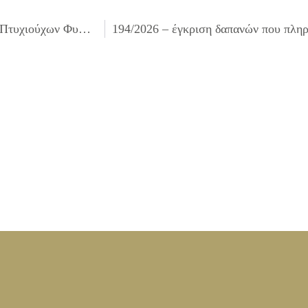
192/2026 – αποστολή αιτήματος για την έγκριση θέσεων Πτυχιούχων Φυσικής Αγωγής (Π.Φ.Α.) στο πλαίσιο των Προγραμμάτων Άθλησης για Όλους (ΠΑγΟ), και Εκδηλώσεων Άθλησης για Όλους (ΕΑγΟ) περιόδου 2026-27