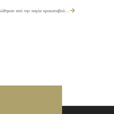
194/2026 – έγκριση δαπανών που πληρώθηκαν από την παγία προκαταβολή σχολικών μονάδων του Δήμου