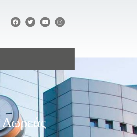
ή Δωρεάς