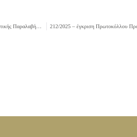
210/2025 – έγκριση Πρωτοκόλλου Προσωρινής και Οριστικής Παραλαβής του έργου: «ΚΑΤΑΣΚΕΥΗ ΕΞΩΤΕΡΙΚΩΝ ΔΙΑΚΛΑΔΩΣΕΩΝ ΑΚΙΝΗΤΩΝ ΕΡΓ. Β3/15»