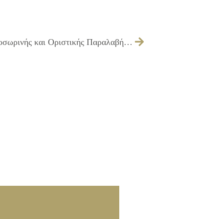
212/2025 – έγκριση Πρωτοκόλλου Προσωρινής και Οριστικής Παραλαβής του έργου: «ΒΕΛΤΙΩΣΗ ΣΥΝΤΗΡΗΣΗ ΑΘΛΗΤΙΚΩΝ ΕΓΚΑΤΑΣΤΑΣΕΩΝ ΤΟΥ ΔΗΜΟΥ ΕΡΓ. Ζ2/16»