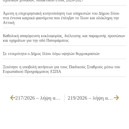
σχολικών μονάδων, διδακτικού έτους 2026-2027
Άμεση η επιχειρησιακή κινητοποίηση των υπηρεσιών του Δήμου Ιλίου
στα έντονα καιρικά φαινόμενα που έπληξαν το Ίλιον και ολόκληρη την
Αττική
Καθολική απαγόρευση κυκλοφορίας, διέλευσης και παραμονής προσώπων
και οχημάτων για την οδό Πανοράματος
Σε ετοιμότητα ο Δήμος Ιλίου λόγω υψηλών θερμοκρασιών
Ξεκίνησε η υποβολή αιτήσεων για τους Παιδικούς Σταθμούς μέσω του
Ευρωπαϊκού Προγράμματος ΕΣΠΑ
217/2026 – λήψη απόφασης για την αποδοχή δωρεάς ειδών για λογαριασμό σχολικών μονάδων στου Δήμου Ιλίου
219/2026 – λήψη απόφασης για έγκριση της 5ης αναμόρφωσης προϋπολογισμού του Δήμου Ιλίου, έτους 2026