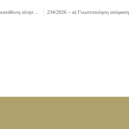
232/2026 – εξουσιοδότηση του δικηγόρου του Δήμου για κατάθεση αίτησης για διόρθωση εγγραφής στο κτηματολογικό φύλλο