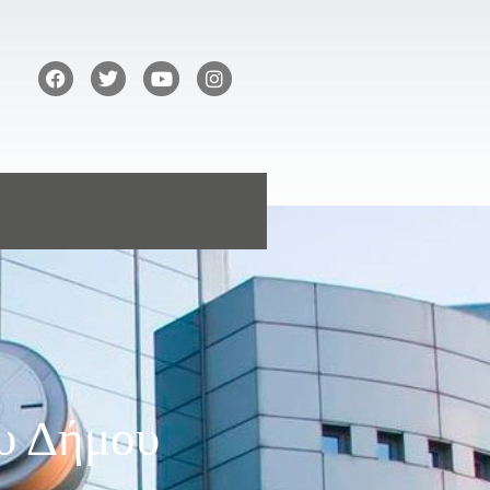
υ Δήμου