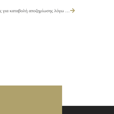
234/2026 – α) Γνωστοποίηση απόφασης για καταβολή αποζημίωσης λόγω απαλλοτρίωσης, β) εξουσιοδότηση για άσκηση αίτησης για οριστική τιμή μονάδας αποζημίωσης