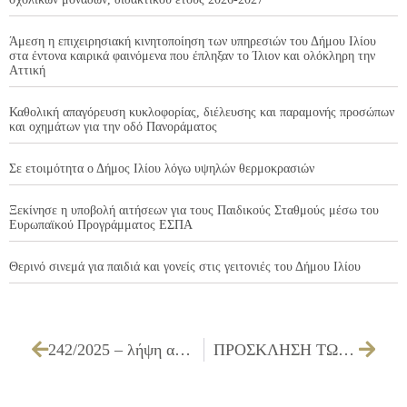
Άμεση η επιχειρησιακή κινητοποίηση των υπηρεσιών του Δήμου Ιλίου
στα έντονα καιρικά φαινόμενα που έπληξαν το Ίλιον και ολόκληρη την
Αττική
Καθολική απαγόρευση κυκλοφορίας, διέλευσης και παραμονής προσώπων
και οχημάτων για την οδό Πανοράματος
Σε ετοιμότητα ο Δήμος Ιλίου λόγω υψηλών θερμοκρασιών
Ξεκίνησε η υποβολή αιτήσεων για τους Παιδικούς Σταθμούς μέσω του
Ευρωπαϊκού Προγράμματος ΕΣΠΑ
Θερινό σινεμά για παιδιά και γονείς στις γειτονιές του Δήμου Ιλίου
242/2025 – λήψη απόφασης για την αποδοχή δωρεάς Κλιματιστικής Μονάδας για λογαριασμό του 7ου Δημοτικού Σχολείου Ιλίου
ΠΡΟΣΚΛΗΣΗ ΤΩΝ ΜΕΛΩΝ ΤΟΥ ΔΗΜΟΤΙΚΟΥ ΣΥΜΒΟΥΛΙΟΥ ΓΙΑ ΤΗΝ 26/06/2025 (ΕΙΔΙΚΗ ΣΥΝ.)