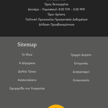
Ώρες λειτουργίας
Δευτέρα - Παρασκευή: 8.00 Π.Μ. - 6.00 Μ.Μ.
Όροι Χρήσης
Πολιτική Προστασίας Προσωπικών Δεδομένων
Δήλωση Προσβασιμότητας
Sitemap
Το Ίλιον
Γραμμή Δημότη
Η Δήμαρχος
Επιτροπές
Δελτία Τύπου
Διαγωνισμοί
Ανακοινώσεις
Επικοινωνία
Εφημερίδα της Υπηρεσίας