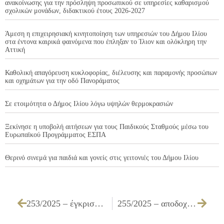
ανακοίνωσης για την πρόσληψη προσωπικού σε υπηρεσίες καθαρισμού
σχολικών μονάδων, διδακτικού έτους 2026-2027
Άμεση η επιχειρησιακή κινητοποίηση των υπηρεσιών του Δήμου Ιλίου
στα έντονα καιρικά φαινόμενα που έπληξαν το Ίλιον και ολόκληρη την
Αττική
Καθολική απαγόρευση κυκλοφορίας, διέλευσης και παραμονής προσώπων
και οχημάτων για την οδό Πανοράματος
Σε ετοιμότητα ο Δήμος Ιλίου λόγω υψηλών θερμοκρασιών
Ξεκίνησε η υποβολή αιτήσεων για τους Παιδικούς Σταθμούς μέσω του
Ευρωπαϊκού Προγράμματος ΕΣΠΑ
Θερινό σινεμά για παιδιά και γονείς στις γειτονιές του Δήμου Ιλίου
253/2025 – έγκριση απολογισμού του Δήμου Ιλίου έτους 2024
255/2025 – αποδοχή όρων για την λήψη τοκοχρεωλυτικού δανείου από το Ταμείο Παρακαταθηκών & Δανείων από πόρους του Τ.Π. & Δανείων και εξουσιοδότηση υπογραφής σχεδίου δανειστικού συμβολαίου