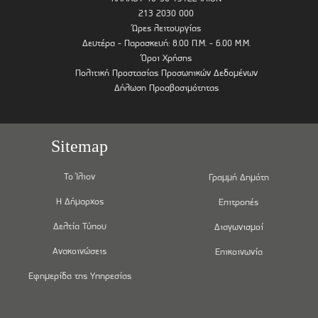
213 2030 000
Ώρες λειτουργίας
Δευτέρα - Παρασκευή: 8.00 Π.Μ. - 6.00 Μ.Μ.
Όροι Χρήσης
Πολιτική Προστασίας Προσωπικών Δεδομένων
Δήλωση Προσβασιμότητας
Sitemap
Το Ίλιον
Γραμμή Δημότη
Η Δήμαρχος
Επιτροπές
Δελτία Τύπου
Διαγωνισμοί
Ανακοινώσεις
Επικοινωνία
Εφημερίδα της Υπηρεσίας