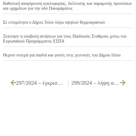
Καθολική απαγόρευση κυκλοφορίας, διέλευσης και παραμονής προσώπων
και οχημάτων για την οδό Πανοράματος
Σε ετοιμότητα ο Δήμος Ιλίου λόγω υψηλών θερμοκρασιών
Ξεκίνησε η υποβολή αιτήσεων για τους Παιδικούς Σταθμούς μέσω του
Ευρωπαϊκού Προγράμματος ΕΣΠΑ
Θερινό σινεμά για παιδιά και γονείς στις γειτονιές του Δήμου Ιλίου
297/2024 – έγκριση διενέργειας, τεχνικών προδιαγραφών, καθορισμός τρόπου εκτέλεσης και ανάθεσης για την υπηρεσία «Δημιουργία καλλιτεχνικού έργου – Προτομή Έκτορα Γιαλοψού»
299/2024 – λήψη απόφασης για την έγκριση ή μη του ΠΡΑΚΤΙΚΟΥ Ι ΑΝΟΙΚΤΗΣ ΔΙΑΔΙΚΑΣΙΑΣ ΜΕΣΩ ΤΟΥ ΕΘΝΙΚΟΥ ΣΥΣΤΗΜΑΤΟΣ ΗΛΕΚΤΡΟΝΙΚΩΝ ΔΗΜΟΣΙΩΝ ΣΥΜΒΑΣΕΩΝ (Ε.Σ.Η.ΔΗ.Σ) ΓΙΑ ΤΗΝ ΕΠΙΛΟΓΗ ΑΝΑΔΟΧΟΥ ΚΑΤΑΣΚΕΥΗΣ ΤΟΥ ΕΡΓΟΥ «ΣΥΝΤΗΡΗΣΗ – ΑΝΑΚΑΤΑΣΚΕΥΗ (ΜΙΚΡΩΝ ΤΜΗΜΑΤΩΝ) ΑΓΩΓΩΝ ΔΙΚΤΥΟΥ ΑΠΟΧΕΤΕΥΣΗΣ ΑΚΑΘΑΡΤΩΝ ΚΑΙ ΣΥΝΔΕΣΕΙΣ ΑΚΙΝΗΤΩΝ ΣΕ ΟΔΟΥΣ ΤΟΥ ΔΗΜΟΥ ΕΡΓ. Β1/24 της ΕΠΙΤΡΟΠΗΣ ΔΙΕΝΕΡΓΕΙΑΣ ΔΙΑΓΩΝΙΣΜΟΥ