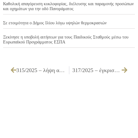
Καθολική απαγόρευση κυκλοφορίας, διέλευσης και παραμονής προσώπων
και οχημάτων για την οδό Πανοράματος
Σε ετοιμότητα ο Δήμος Ιλίου λόγω υψηλών θερμοκρασιών
Ξεκίνησε η υποβολή αιτήσεων για τους Παιδικούς Σταθμούς μέσω του
Ευρωπαϊκού Προγράμματος ΕΣΠΑ
315/2025 – λήψη απόφασης συναίνεσης του Δήμου Ιλίου σχετικά με αίτηση διόρθωσης γεωμετρικών μεταβολών στο Εθνικό Κτηματολόγιο
317/2025 – έγκριση του 3ου Ανακεφαλαιτωτικού Πίνακα Εργασιών (ΑΠΕ) του έργου ΚΑΤΑΣΚΕΥΗ ΡΑΜΠΩΝ ΚΑΙ ΧΩΡΩΝ ΥΓΙΕΙΝΗΣ ΓΙΑ ΤΗΝ ΠΡΟΣΒΑΣΗ ΚΑΙ ΤΗΝ ΕΞΥΠΗΡΕΤΗΣΗ ΑΜΕΑ ΣΕ ΣΧΟΛΙΚΕΣ ΜΟΝΑΔΕΣ ΤΟΥ ΔΗΜΟΥ ΙΛΙΟΥ