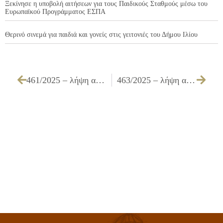
Ξεκίνησε η υποβολή αιτήσεων για τους Παιδικούς Σταθμούς μέσω του
Ευρωπαϊκού Προγράμματος ΕΣΠΑ
Θερινό σινεμά για παιδιά και γονείς στις γειτονιές του Δήμου Ιλίου
461/2025 – λήψη απόφασης για την έγκριση της 11ης αναμόρφωσης προϋπολογισμού του Δήμου Ιλίου, έτους 2025
463/2025 – λήψη απόφασης για την αναπροσαρμογή ή μη των τελών χρήσης κοινόχρηστων χώρων του Δήμου Ιλίου για το έτος 2026