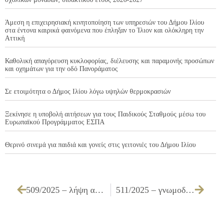
Άμεση η επιχειρησιακή κινητοποίηση των υπηρεσιών του Δήμου Ιλίου
στα έντονα καιρικά φαινόμενα που έπληξαν το Ίλιον και ολόκληρη την
Αττική
Καθολική απαγόρευση κυκλοφορίας, διέλευσης και παραμονής προσώπων
και οχημάτων για την οδό Πανοράματος
Σε ετοιμότητα ο Δήμος Ιλίου λόγω υψηλών θερμοκρασιών
Ξεκίνησε η υποβολή αιτήσεων για τους Παιδικούς Σταθμούς μέσω του
Ευρωπαϊκού Προγράμματος ΕΣΠΑ
Θερινό σινεμά για παιδιά και γονείς στις γειτονιές του Δήμου Ιλίου
509/2025 – λήψη απόφασης για την έγκριση όρων διακήρυξης διαδικασίας σύναψης σύμβασης κατασκευής του έργου «ΒΕΛΤΙΩΣΕΙΣ ΥΠΑΡΧΟΝΤΩΝ ΒΡΕΦΟΝΗΠΙΑΚΩΝ ΚΑΙ ΠΑΙΔΙΚΩΝ ΣΤΑΘΜΩΝ ΤΟΥ Δ. ΙΛΙΟΥ ΕΡΓ. Ζ3/25» ΤΜΗΜΑ Α’
511/2025 – γνωμοδότηση υπέρ τοποθέτησης στεγάστρων στο πλαίσιο υλοποίησης της Σύμβασης “Προμήθεια και τοποθέτηση στεγάστρων για την αναβάθμιση των στάσεων, με στόχο την εξυπηρέτηση του επιβατικού κοινού του Δήμου Ιλίου” (ΚΜ: 119/2024, Αριθμ. πρωτ. 24610/24-6-2025)