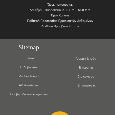
Ώρες λειτουργίας
Δευτέρα - Παρασκευή: 8.00 Π.Μ. - 6.00 Μ.Μ.
Όροι Χρήσης
Πολιτική Προστασίας Προσωπικών Δεδομένων
Δήλωση Προσβασιμότητας
Sitemap
Το Ίλιον
Γραμμή Δημότη
Η Δήμαρχος
Επιτροπές
Δελτία Τύπου
Διαγωνισμοί
Ανακοινώσεις
Επικοινωνία
Εφημερίδα της Υπηρεσίας