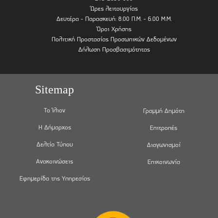
Ώρες λειτουργίας
Δευτέρα - Παρασκευή: 8.00 Π.Μ. - 6.00 Μ.Μ.
Όροι Χρήσης
Πολιτική Προστασίας Προσωπικών Δεδομένων
Δήλωση Προσβασιμότητας
Sitemap
Το Ίλιον
Γραμμή Δημότη
Η Δήμαρχος
Επιτροπές
Δελτία Τύπου
Διαγωνισμοί
Ανακοινώσεις
Επικοινωνία
Εφημερίδα της Υπηρεσίας