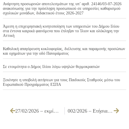
Ανάρτηση προσωρινών αποτελεσμάτων της υπ’ αριθ. 24146/03-07-2026
ανακοίνωσης για την πρόσληψη προσωπικού σε υπηρεσίες καθαρισμού
σχολικών μονάδων, διδακτικού έτους 2026-2027
Άμεση η επιχειρησιακή κινητοποίηση των υπηρεσιών του Δήμου Ιλίου
στα έντονα καιρικά φαινόμενα που έπληξαν το Ίλιον και ολόκληρη την
Αττική
Καθολική απαγόρευση κυκλοφορίας, διέλευσης και παραμονής προσώπων
και οχημάτων για την οδό Πανοράματος
Σε ετοιμότητα ο Δήμος Ιλίου λόγω υψηλών θερμοκρασιών
Ξεκίνησε η υποβολή αιτήσεων για τους Παιδικούς Σταθμούς μέσω του
Ευρωπαϊκού Προγράμματος ΕΣΠΑ
27/02/2026 – εκμίσθωση κυλικείου του 7ου ΓΕΝΙΚΟΥ ΛΥΚΕΙΟΥ ΙΛΙΟΥ
002/2026 – Ετήσια ανανέωση της σύμβασης με την Τράπεζα Πειραιώς για τη διαχείριση χρηματικών διαθεσίμων