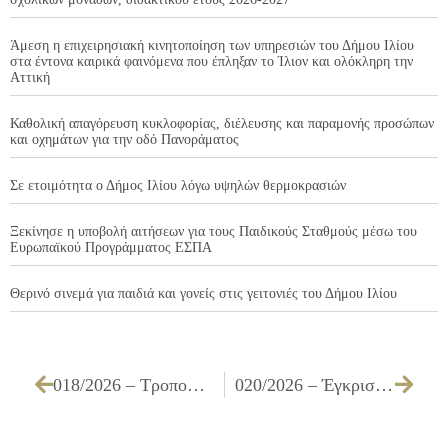
Άμεση η επιχειρησιακή κινητοποίηση των υπηρεσιών του Δήμου Ιλίου
στα έντονα καιρικά φαινόμενα που έπληξαν το Ίλιον και ολόκληρη την
Αττική
Καθολική απαγόρευση κυκλοφορίας, διέλευσης και παραμονής προσώπων
και οχημάτων για την οδό Πανοράματος
Σε ετοιμότητα ο Δήμος Ιλίου λόγω υψηλών θερμοκρασιών
Ξεκίνησε η υποβολή αιτήσεων για τους Παιδικούς Σταθμούς μέσω του
Ευρωπαϊκού Προγράμματος ΕΣΠΑ
Θερινό σινεμά για παιδιά και γονείς στις γειτονιές του Δήμου Ιλίου
018/2026 – Τροποποίηση της υπ’ αριθμ. 141/2024 Απόφασης Δημοτικού Συμβουλίου
020/2026 – Έγκριση της Έκθεσης Πεπραγμένων Δημοτικής Επιτροπής Β΄ εξαμήνου 2025, σύμφωνα με την παρ. 3 του άρθρου 40 του Ν. 4735/2020 (ΦΕΚ 197/Α’/12.10.2020), όπως έχει αντικατασταθεί και ισχύει έως σήμερα