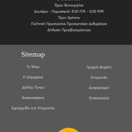
Ώρες λειτουργίας
Δευτέρα - Παρασκευή: 8.00 Π.Μ. - 6.00 Μ.Μ.
Όροι Χρήσης
Πολιτική Προστασίας Προσωπικών Δεδομένων
Δήλωση Προσβασιμότητας
Sitemap
Το Ίλιον
Γραμμή Δημότη
Η Δήμαρχος
Επιτροπές
Δελτία Τύπου
Διαγωνισμοί
Ανακοινώσεις
Επικοινωνία
Εφημερίδα της Υπηρεσίας