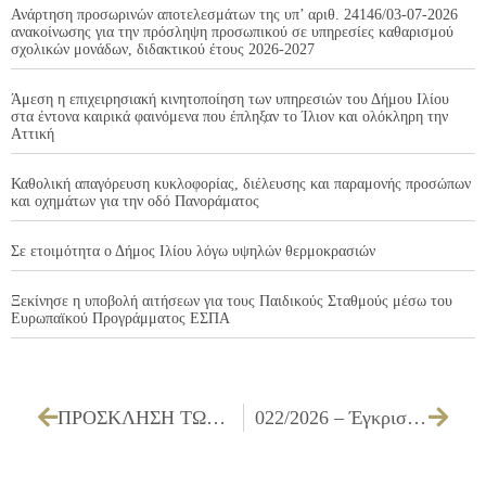
Ανάρτηση προσωρινών αποτελεσμάτων της υπ’ αριθ. 24146/03-07-2026
ανακοίνωσης για την πρόσληψη προσωπικού σε υπηρεσίες καθαρισμού
σχολικών μονάδων, διδακτικού έτους 2026-2027
Άμεση η επιχειρησιακή κινητοποίηση των υπηρεσιών του Δήμου Ιλίου
στα έντονα καιρικά φαινόμενα που έπληξαν το Ίλιον και ολόκληρη την
Αττική
Καθολική απαγόρευση κυκλοφορίας, διέλευσης και παραμονής προσώπων
και οχημάτων για την οδό Πανοράματος
Σε ετοιμότητα ο Δήμος Ιλίου λόγω υψηλών θερμοκρασιών
Ξεκίνησε η υποβολή αιτήσεων για τους Παιδικούς Σταθμούς μέσω του
Ευρωπαϊκού Προγράμματος ΕΣΠΑ
ΠΡΟΣΚΛΗΣΗ ΤΩΝ ΜΕΛΩΝ ΤΗΣ ΔΗΜΟΤΙΚΗΣ ΕΠΙΤΡΟΠΗΣ ΓΙΑ ΤΗΝ 17/03/2026
022/2026 – Έγκριση καταβολής του ποσού των τριακοσίων ευρώ (300,00€) σε δικαιούχους αντί για παροχή γάλακτος ενός λίτρου σε ημερήσια βάση