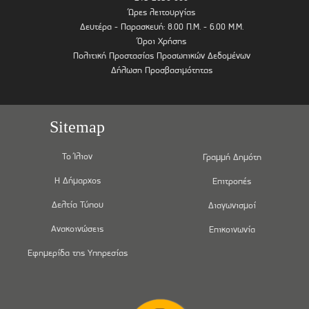
Ώρες λειτουργίας
Δευτέρα - Παρασκευή: 8.00 Π.Μ. - 6.00 Μ.Μ.
Όροι Χρήσης
Πολιτική Προστασίας Προσωπικών Δεδομένων
Δήλωση Προσβασιμότητας
Sitemap
Το Ίλιον
Γραμμή Δημότη
Η Δήμαρχος
Επιτροπές
Δελτία Τύπου
Διαγωνισμοί
Ανακοινώσεις
Επικοινωνία
Εφημερίδα της Υπηρεσίας