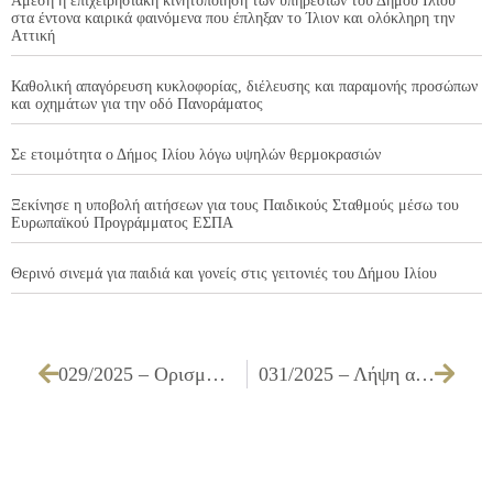
Άμεση η επιχειρησιακή κινητοποίηση των υπηρεσιών του Δήμου Ιλίου
στα έντονα καιρικά φαινόμενα που έπληξαν το Ίλιον και ολόκληρη την
Αττική
Καθολική απαγόρευση κυκλοφορίας, διέλευσης και παραμονής προσώπων
και οχημάτων για την οδό Πανοράματος
Σε ετοιμότητα ο Δήμος Ιλίου λόγω υψηλών θερμοκρασιών
Ξεκίνησε η υποβολή αιτήσεων για τους Παιδικούς Σταθμούς μέσω του
Ευρωπαϊκού Προγράμματος ΕΣΠΑ
Θερινό σινεμά για παιδιά και γονείς στις γειτονιές του Δήμου Ιλίου
029/2025 – Ορισμός μελών Διαπαραταξιακής Επιτροπής αξιολόγησης των αιτήσεων γονέων & κηδεμόνων για τη μείωση ή απαλλαγή της οικονομικής συμμετοχής για τα φιλοξενούμενα τέκνα τους στους Σταθμούς του Δήμου Ιλίου
031/2025 – Λήψη απόφασης για έγκριση Δηλωτικού Σήματος Δήμου Ιλίου