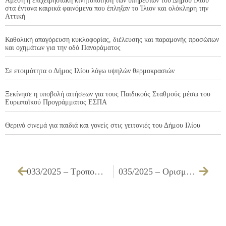
Άμεση η επιχειρησιακή κινητοποίηση των υπηρεσιών του Δήμου Ιλίου
στα έντονα καιρικά φαινόμενα που έπληξαν το Ίλιον και ολόκληρη την
Αττική
Καθολική απαγόρευση κυκλοφορίας, διέλευσης και παραμονής προσώπων
και οχημάτων για την οδό Πανοράματος
Σε ετοιμότητα ο Δήμος Ιλίου λόγω υψηλών θερμοκρασιών
Ξεκίνησε η υποβολή αιτήσεων για τους Παιδικούς Σταθμούς μέσω του
Ευρωπαϊκού Προγράμματος ΕΣΠΑ
Θερινό σινεμά για παιδιά και γονείς στις γειτονιές του Δήμου Ιλίου
033/2025 – Τροποποίηση της υπ’ αριθμ. 139/2024 Απόφασης Δ.Σ.
035/2025 – Ορισμός μελών της Επιτροπής του άρθρου 199 του Ν. 3463/2006 για εκποίηση κινητών πραγμάτων των σχολικών μονάδων του Δήμου, που δεν έχουν καμία αξία, αποτελούμενη από 2 Δημοτικούς Συμβούλους & 1 Υπάλληλο, για τη χρονική περίοδο από 14.02.2025 έως 30.06.2026