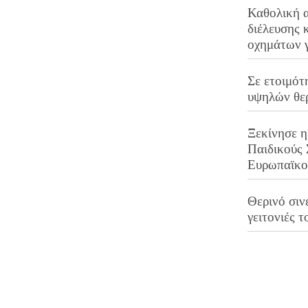
Καθολική 
διέλευσης 
οχημάτων 
Σε ετοιμότ
υψηλών θε
Ξεκίνησε η
Παιδικούς
Ευρωπαϊκ
Θερινό σινε
γειτονιές τ