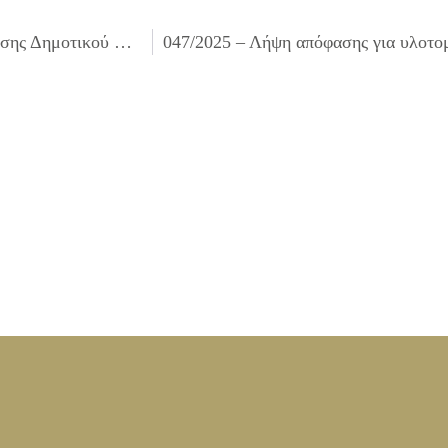
045/2025 – Τροποποίηση της υπ’ αριθμ. 012/2025 Απόφασης Δημοτικού Συμβουλίου περί σύστασης της Δημοτικής Επιτροπής Ισότητας των Φύλων