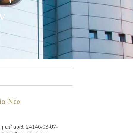
ν
ία Νέα
 υπ’ αριθ. 24146/03-07-