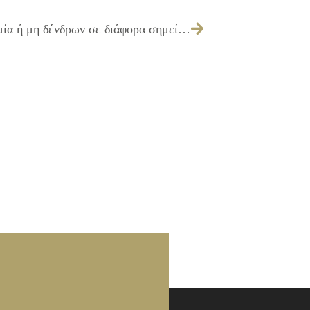
047/2025 – Λήψη απόφασης για υλοτομία ή μη δένδρων σε διάφορα σημεία του Δήμου μας