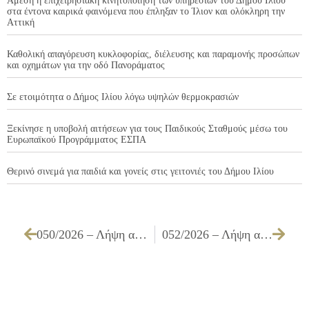
Άμεση η επιχειρησιακή κινητοποίηση των υπηρεσιών του Δήμου Ιλίου
στα έντονα καιρικά φαινόμενα που έπληξαν το Ίλιον και ολόκληρη την
Αττική
Καθολική απαγόρευση κυκλοφορίας, διέλευσης και παραμονής προσώπων
και οχημάτων για την οδό Πανοράματος
Σε ετοιμότητα ο Δήμος Ιλίου λόγω υψηλών θερμοκρασιών
Ξεκίνησε η υποβολή αιτήσεων για τους Παιδικούς Σταθμούς μέσω του
Ευρωπαϊκού Προγράμματος ΕΣΠΑ
Θερινό σινεμά για παιδιά και γονείς στις γειτονιές του Δήμου Ιλίου
050/2026 – Λήψη απόφασης για καθορισμό αποζημίωσης μελών του Δημοτικού Συμβουλίου
052/2026 – Λήψη απόφασης περί έγκρισης πρότασης τροποποίησης χρήσεων γης στο Ο.Τ. Γ1476, του Εγκεκριμένου Ρυμοτομικού Σχεδίου βάσει του από 03-06-1987 Π.Δ. ΦΕΚ 631/Δ’/1987, σε τμήμα του Πάρκου «Αντώνης Τρίτσης