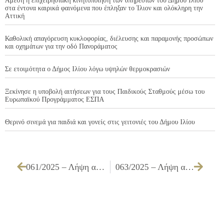
Άμεση η επιχειρησιακή κινητοποίηση των υπηρεσιών του Δήμου Ιλίου
στα έντονα καιρικά φαινόμενα που έπληξαν το Ίλιον και ολόκληρη την
Αττική
Καθολική απαγόρευση κυκλοφορίας, διέλευσης και παραμονής προσώπων
και οχημάτων για την οδό Πανοράματος
Σε ετοιμότητα ο Δήμος Ιλίου λόγω υψηλών θερμοκρασιών
Ξεκίνησε η υποβολή αιτήσεων για τους Παιδικούς Σταθμούς μέσω του
Ευρωπαϊκού Προγράμματος ΕΣΠΑ
Θερινό σινεμά για παιδιά και γονείς στις γειτονιές του Δήμου Ιλίου
061/2025 – Λήψη απόφασης μετονομασίας οδού Μεσολογγίου
063/2025 – Λήψη απόφασης για επέκταση διαδρομής λεωφορείου Γραμμής 732