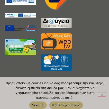
Χρησιμοποιούμε cookies για να σας προσφέρουμε την καλύτερη
δυνατή εμπειρία στη σελίδα μας. Εάν συνεχίσετε να
Copyright 2020 © Δήμος Ιλίου
χρησιμοποιείτε τη σελίδα, θα υποθέσουμε πως είστε
ικανοποιημένοι με αυτό.
| powered by Evolutionprojects
Δέχομαι
Μάθε περισσότερα