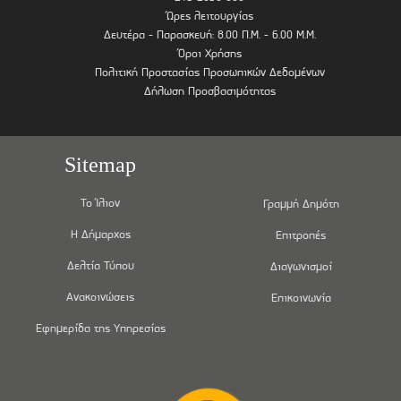
Ώρες λειτουργίας
Δευτέρα - Παρασκευή: 8.00 Π.Μ. - 6.00 Μ.Μ.
Όροι Χρήσης
Πολιτική Προστασίας Προσωπικών Δεδομένων
Δήλωση Προσβασιμότητας
Sitemap
Το Ίλιον
Γραμμή Δημότη
Η Δήμαρχος
Επιτροπές
Δελτία Τύπου
Διαγωνισμοί
Ανακοινώσεις
Επικοινωνία
Εφημερίδα της Υπηρεσίας