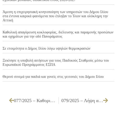
Άμεση η επιχειρησιακή κινητοποίηση των υπηρεσιών του Δήμου Ιλίου
στα έντονα καιρικά φαινόμενα που έπληξαν το Ίλιον και ολόκληρη την
Αττική
Καθολική απαγόρευση κυκλοφορίας, διέλευσης και παραμονής προσώπων
και οχημάτων για την οδό Πανοράματος
Σε ετοιμότητα ο Δήμος Ιλίου λόγω υψηλών θερμοκρασιών
Ξεκίνησε η υποβολή αιτήσεων για τους Παιδικούς Σταθμούς μέσω του
Ευρωπαϊκού Προγράμματος ΕΣΠΑ
Θερινό σινεμά για παιδιά και γονείς στις γειτονιές του Δήμου Ιλίου
077/2025 – Καθορισμός αριθμού μαθητευόμενων Μεταλυκειακό έτος – Τάξη Μαθητείας ΕΠΑ.Λ για την απασχόληση στο Δήμο μας κατά την περίοδο 2025-2026
079/2025 – Λήψη απόφασης συναίνεσης του Δήμου Ιλίου σχετικά με αίτηση διόρθωσης γεωμετρικών μεταβολών στο Εθνικό Κτηματολόγιο