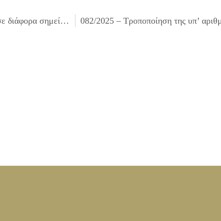
080/2025 – Λήψη απόφασης για υλοτομία ή μη δένδρων σε διάφορα σημεία του Δήμου μας