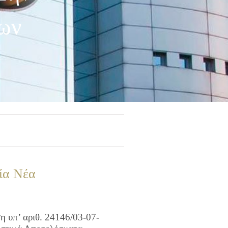
ων
ία Νέα
 υπ’ αριθ. 24146/03-07-