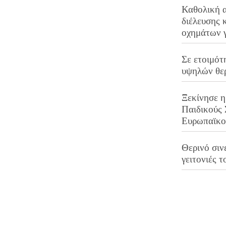
Καθολική 
διέλευσης 
οχημάτων 
Σε ετοιμότ
υψηλών θε
Ξεκίνησε η
Παιδικούς
Ευρωπαϊκ
Θερινό σινε
γειτονιές τ