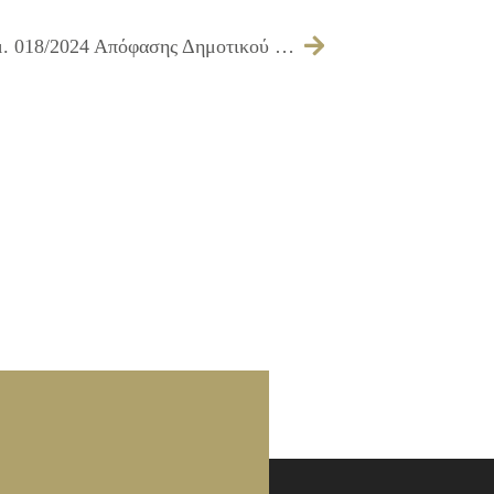
082/2025 – Τροποποίηση της υπ’ αριθμ. 018/2024 Απόφασης Δημοτικού Συμβουλίου ως προς τη μετονομασία του Δικτύου «Οικοδομώντας την Ευρώπη μαζί με τους εκπροσώπους της Τοπικής Αυτοδιοίκησης» (Building Europe with Local Councillors – BELC) σε Δίκτυο Τοπικών Συμβούλων της ΕΕ (EU Local Councillors Network)