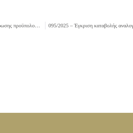
093/2025 – Λήψη απόφασης για έγκριση της 6ης αναμόρφωσης προϋπολογισμού του Δήμου Ιλίου, οικονομικού έτους 2025