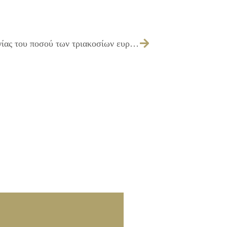
095/2025 – Έγκριση καταβολής αναλογίας του ποσού των τριακοσίων ευρώ (300,00 €) σε δικαιούχους αντί για παροχή γάλακτος ενός λίτρου σε ημερήσια βάση