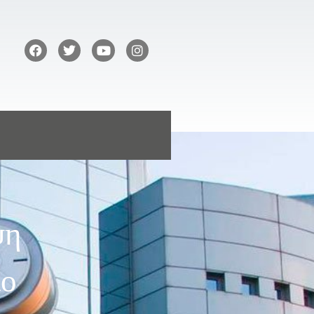
ψη
ίο