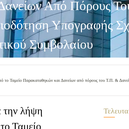
ανείων Από Πόρους Του
σιοδότηση Υπογραφής Σχ
τικού Συμβολαίου
πό το Ταμείο Παρακαταθηκών και Δανείων από πόρους του Τ.Π. & Δανε
α την λήψη
Τελευτα
 το Ταμείο