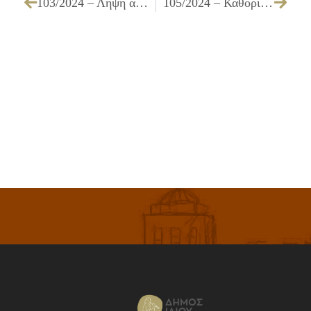
103/2024 – Λήψη απόφασης για επιχορήγηση Αθλητικών Συλλόγων του Δήμου Ιλίου έτους 2024
105/2024 – Καθορισμός αριθμού μαθητευόμενων Μεταλυκειακό έτος – Τάξη Μαθητείας ΕΠΑΛ για την απασχόληση στο Δήμο μας κατά την περίοδο 2024 – 2025