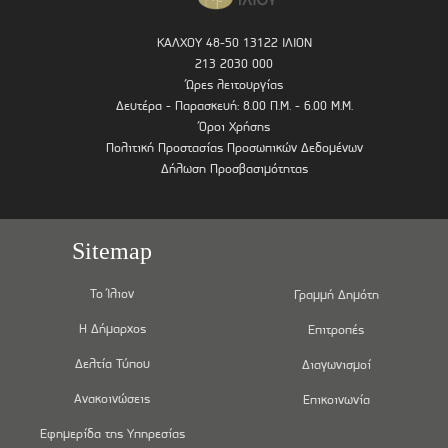
ΚΑΛΧΟΥ 48-50 13122 ΙΛΙΟΝ
213 2030 000
Ώρες λειτουργίας
Δευτέρα - Παρασκευή: 8.00 Π.Μ. - 6.00 Μ.Μ.
Όροι Χρήσης
Πολιτική Προστασίας Προσωπικών Δεδομένων
Δήλωση Προσβασιμότητας
Sitemap
Το Ίλιον
Γραμμή Δημότη
Η Δήμαρχος
Επιτροπές
Δελτία Τύπου
Διαγωνισμοί
Ανακοινώσεις
Επικοινωνία
Εφημερίδα της Υπηρεσίας