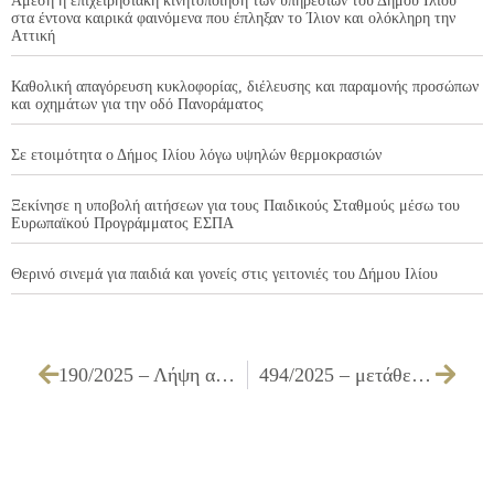
Άμεση η επιχειρησιακή κινητοποίηση των υπηρεσιών του Δήμου Ιλίου
στα έντονα καιρικά φαινόμενα που έπληξαν το Ίλιον και ολόκληρη την
Αττική
Καθολική απαγόρευση κυκλοφορίας, διέλευσης και παραμονής προσώπων
και οχημάτων για την οδό Πανοράματος
Σε ετοιμότητα ο Δήμος Ιλίου λόγω υψηλών θερμοκρασιών
Ξεκίνησε η υποβολή αιτήσεων για τους Παιδικούς Σταθμούς μέσω του
Ευρωπαϊκού Προγράμματος ΕΣΠΑ
Θερινό σινεμά για παιδιά και γονείς στις γειτονιές του Δήμου Ιλίου
190/2025 – Λήψη απόφασης για την παραχώρηση Σχολικών χώρων του Δήμου Ιλίου
494/2025 – μετάθεση της καταληκτικής ημερομηνίας και ώρα υποβολής προσφορών καθώς και της ημερομηνίας ηλεκτρονικής αποσφράγισης του ανοιχτού ηλεκτρονικού διαγωνισμού άνω των ορίων, με Α/Α Συστήματος στο ΕΣΗΔΗΣ 385469 με αριθμό πρωτ. διακήρυξης 43249/10-11-2025 (ΑΔΑΜ: 25PROC017891318), για την επιλογή αναδόχου για το Υποέργο 1 «Συστήματα και Εφαρμογές Έξυπνης Κινητικότητας στο Δήμο Ιλίου» Κ.Μ.39/2024