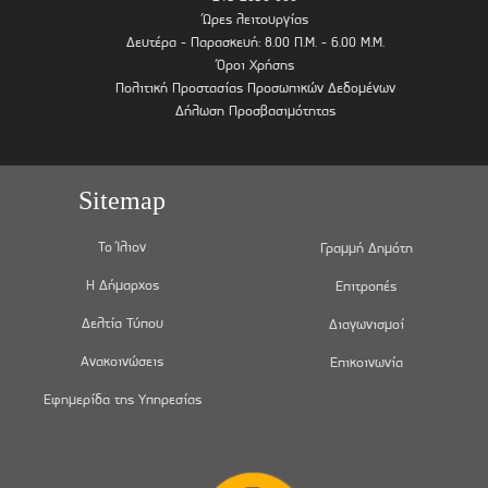
Ώρες λειτουργίας
Δευτέρα - Παρασκευή: 8.00 Π.Μ. - 6.00 Μ.Μ.
Όροι Χρήσης
Πολιτική Προστασίας Προσωπικών Δεδομένων
Δήλωση Προσβασιμότητας
Sitemap
Το Ίλιον
Γραμμή Δημότη
Η Δήμαρχος
Επιτροπές
Δελτία Τύπου
Διαγωνισμοί
Ανακοινώσεις
Επικοινωνία
Εφημερίδα της Υπηρεσίας