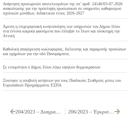
Ανάρτηση προσωρινών αποτελεσμάτων της υπ’ αριθ. 24146/03-07-2026
ανακοίνωσης για την πρόσληψη προσωπικού σε υπηρεσίες καθαρισμού
σχολικών μονάδων, διδακτικού έτους 2026-2027
Άμεση η επιχειρησιακή κινητοποίηση των υπηρεσιών του Δήμου Ιλίου
στα έντονα καιρικά φαινόμενα που έπληξαν το Ίλιον και ολόκληρη την
Αττική
Καθολική απαγόρευση κυκλοφορίας, διέλευσης και παραμονής προσώπων
και οχημάτων για την οδό Πανοράματος
Σε ετοιμότητα ο Δήμος Ιλίου λόγω υψηλών θερμοκρασιών
Ξεκίνησε η υποβολή αιτήσεων για τους Παιδικούς Σταθμούς μέσω του
Ευρωπαϊκού Προγράμματος ΕΣΠΑ
204/2023 – Διαγραφή ποσών από βεβαιωτικούς καταλόγους
206/2023 – Έγκριση του 1ου Ανακεφαλαιωτικού Πίνακα Εργασιών (Α.Π.Ε.) του έργου ΣΥΝΤΗΡΗΣΗ – ΕΠΕΚΤΑΣΗ – ΕΝΙΣΧΥΣΗ ΗΛΕΚΤΡΟΦΩΤΙΣΜΟΥ ΟΔΩΝ & ΚΟΙΝΟΧΡΗΣΤΩΝ ΧΩΡΩΝ ΕΡΓ. Η1/23