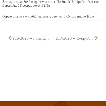
Ξεκίνησε η υποβολή αιτήσεων για τους Παιδικούς Σταθμούς μέσω του
Ευρωπαϊκού Προγράμματος ΕΣΠΑ
Θερινό σινεμά για παιδιά και γονείς στις γειτονιές του Δήμου Ιλίου
215/2023 – Γνωμάτευση για μεταβολές Σχολικών Μονάδων Πρωτοβάθμιας & Δευτεροβάθμιας Εκπαίδευσης για το σχολικό έτος 2024 – 2025
217/2023 – Έγκριση του 2ου Τακτοποιητικού Ανακεφαλαιωτικού Πίνακα Εργασιών του έργου ΑΝΑΚΑΤΑΣΚΕΥΗ ΠΕΖΟΔΡΟΜΙΩΝ ΟΔΟΥ ΠΡΩΤΕΣΙΛΑΟΥ (ΑΠΟ ΑΓ. ΒΑΡΒΑΡΑΣ ΕΩΣ ΑΙΑΚΟΥ)