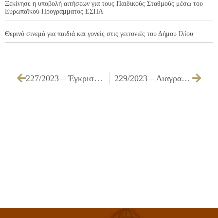
Ξεκίνησε η υποβολή αιτήσεων για τους Παιδικούς Σταθμούς μέσω του
Ευρωπαϊκού Προγράμματος ΕΣΠΑ
Θερινό σινεμά για παιδιά και γονείς στις γειτονιές του Δήμου Ιλίου
227/2023 – Έγκριση παράτασης της οριζόμενης προθεσμίας σύμβασης «Προμήθεια αναλωσίμων ειδών για τις ανάγκες των Υπηρεσιών του Δήμου»
229/2023 – Διαγραφή ποσού από βεβαιωτικό κατάλογο