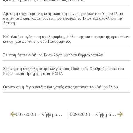
Άμεση η επιχειρησιακή κινητοποίηση των υπηρεσιών του Δήμου Ιλίου
στα έντονα καιρικά φαινόμενα που έπληξαν το Ίλιον και ολόκληρη την
Αττική
Καθολική απαγόρευση κυκλοφορίας, διέλευσης και παραμονής προσώπων
και οχημάτων για την οδό Πανοράματος
Σε ετοιμότητα ο Δήμος Ιλίου λόγω υψηλών θερμοκρασιών
Ξεκίνησε η υποβολή αιτήσεων για τους Παιδικούς Σταθμούς μέσω του
Ευρωπαϊκού Προγράμματος ΕΣΠΑ
Θερινό σινεμά για παιδιά και γονείς στις γειτονιές του Δήμου Ιλίου
007/2023 – λήψη απόφασης «Περί μη ύπαρξης κατάλληλου καθορισμένου χώρου, για να υποδεχθεί την λειτουργία του νέου κτιρίου του 1ου Πρότυπου Γυμνασίου Ιλίου, πέραν του χώρου εντός του Ο.Τ. 75 το οποίο περικλείεται από τις οδούς Χρυσηίδος, Δαναών & Πολυφήμου
009/2023 – λήψη απόφασης για έγκριση άδειας απότμησης πεζοδρομίου