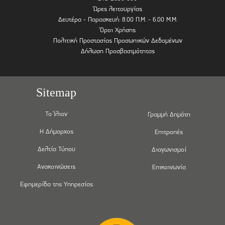
Ώρες λειτουργίας
Δευτέρα - Παρασκευή: 8.00 Π.Μ. - 6.00 Μ.Μ.
Όροι Χρήσης
Πολιτική Προστασίας Προσωπικών Δεδομένων
Δήλωση Προσβασιμότητας
Sitemap
Το Ίλιον
Γραμμή Δημότη
Η Δήμαρχος
Επιτροπές
Δελτία Τύπου
Διαγωνισμοί
Ανακοινώσεις
Επικοινωνία
Εφημερίδα της Υπηρεσίας