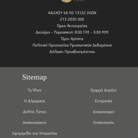
ΚΑΛΧΟΥ 48-50 13122 ΙΛΙΟΝ
213 2030 000
Ώρες λειτουργίας
Δευτέρα - Παρασκευή: 8.00 Π.Μ. - 6.00 Μ.Μ.
Όροι Χρήσης
Πολιτική Προστασίας Προσωπικών Δεδομένων
Δήλωση Προσβασιμότητας
Sitemap
Το Ίλιον
Γραμμή Δημότη
Η Δήμαρχος
Επιτροπές
Δελτία Τύπου
Διαγωνισμοί
Ανακοινώσεις
Επικοινωνία
Εφημερίδα της Υπηρεσίας