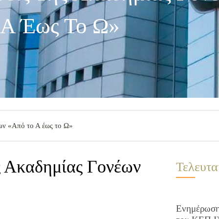
 Α Έως Το Ω»
ων «Από το Α έως το Ω»
ς Ακαδημίας Γονέων
Τελευτα
Ενημέρωση 