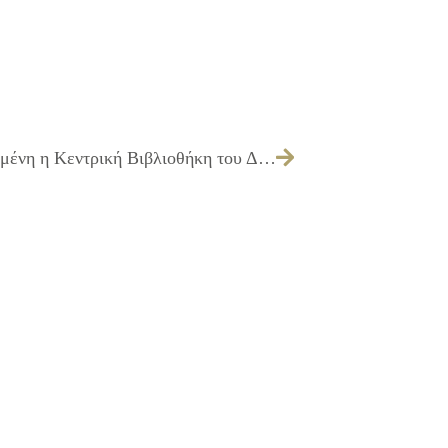
Σε νέο κτήριο επαναλειτουργεί ανανεωμένη η Κεντρική Βιβλιοθήκη του Δήμου Ιλίου