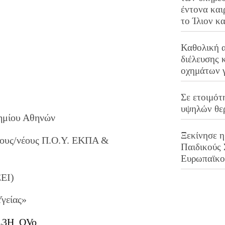
έντονα και
το Ίλιον κ
Καθολική 
διέλευσης 
οχημάτων 
Σε ετοιμότ
υψηλών θε
τημίου Αθηνών
Ξεκίνησε η
βους/νέους Π.Ο.Υ. ΕΚΠΑ &
Παιδικούς
Ευρωπαϊκ
ΕΕΙ)
γείας»
bBL3H_QVo