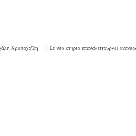
χάλη Χρυσοχοΐδη