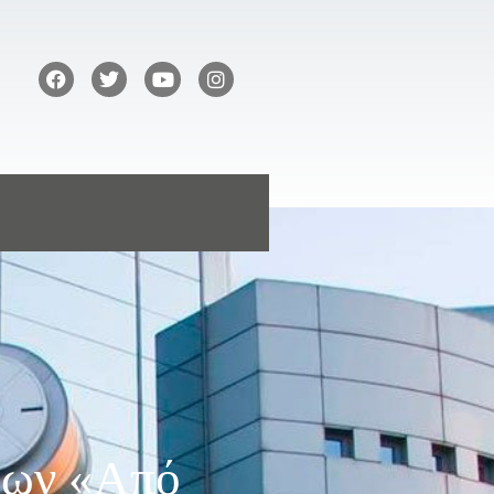
έων «Από