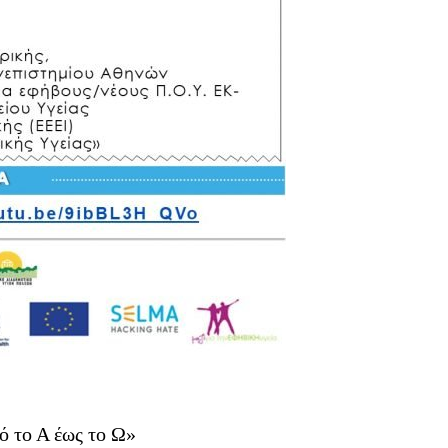
ό το Α έως το Ω»