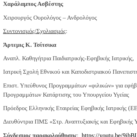
Χαράλαμπος Ασβέστης
Χειρουργός Ουρολόγος – Ανδρολόγος
Συντονισμός/Σχολιασμός
:
Άρτεμις Κ. Τσίτσικα
Αναπλ. Καθηγήτρια Παιδιατρικής-Εφηβικής Ιατρικής,
Ιατρική Σχολή Εθνικού και Καποδιστριακού Πανεπισ
Επιστ. Υπεύθυνος Προγραμμάτων «φιλικών» για εφή
Προγραμμάτων Κατάρτισης του Υπουργείου Υγείας
Πρόεδρος Ελληνικής Εταιρείας Εφηβικής Ιατρικής (Ε
Διευθύντρια ΠΜΣ «Στρ. Αναπτυξιακής και Εφηβικής Υ
Σύνδεσμος παρακολούθησης
:
https://youtu.be/9i