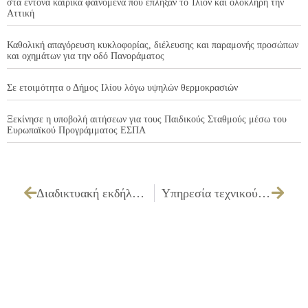
στα έντονα καιρικά φαινόμενα που έπληξαν το Ίλιον και ολόκληρη την
Αττική
Καθολική απαγόρευση κυκλοφορίας, διέλευσης και παραμονής προσώπων
και οχημάτων για την οδό Πανοράματος
Σε ετοιμότητα ο Δήμος Ιλίου λόγω υψηλών θερμοκρασιών
Ξεκίνησε η υποβολή αιτήσεων για τους Παιδικούς Σταθμούς μέσω του
Ευρωπαϊκού Προγράμματος ΕΣΠΑ
Διαδικτυακή εκδήλωση για την εξέλιξη του έργου «Πιλοτικές Δράσεις για την Προώθηση Ευπαθών Ομάδων και Νέων στην Απασχόληση»
Υπηρεσία τεχνικού ελέγχου οχημάτων από ΚΤΕΟ