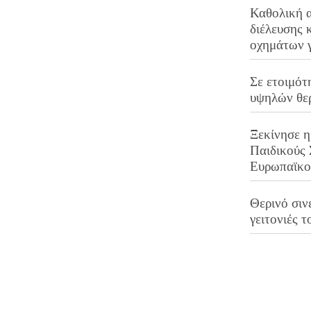
Καθολική 
διέλευσης 
οχημάτων 
Σε ετοιμότ
υψηλών θε
Ξεκίνησε η
Παιδικούς
Ευρωπαϊκ
Θερινό σινε
γειτονιές τ