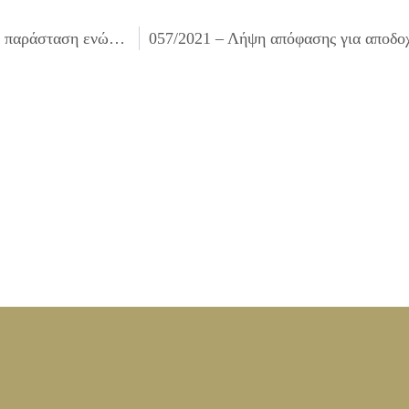
055/2021 – Έξουσιοδότηση του δικηγόρου του Δήμου για παράσταση ενώπιον του δικαστηρίων