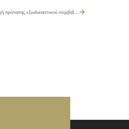
057/2021 – Λήψη απόφασης για αποδοχή πρότασης εξωδικαστικού συμβιβασμού του Θεόδωρου ΜΑΡΟΥΣΗ