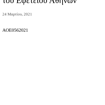
του Εφετείου Αθηνών
24 Μαρτίου, 2021
AOE0562021