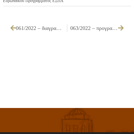
Ευρωπαϊκού Προγράμματος ΕΣΠΑ
061/2022 – διαγραφή ποσού από βεβαιωτικό κατάλογο κλήσεων παράνομης στάθμευσης
063/2022 – προγραμματισμός προσλήψεων έτους 2022 – Αιτήματα για πρόσληψη προσωπικού ιδιωτικού δικαίου ορισμένου χρόνου ανταποδοτικού χαρακτήρα