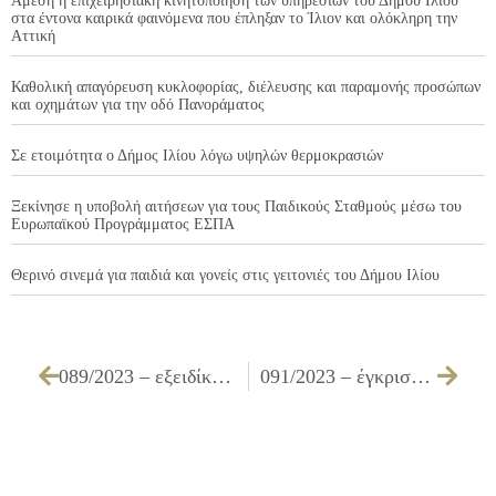
Άμεση η επιχειρησιακή κινητοποίηση των υπηρεσιών του Δήμου Ιλίου
στα έντονα καιρικά φαινόμενα που έπληξαν το Ίλιον και ολόκληρη την
Αττική
Καθολική απαγόρευση κυκλοφορίας, διέλευσης και παραμονής προσώπων
και οχημάτων για την οδό Πανοράματος
Σε ετοιμότητα ο Δήμος Ιλίου λόγω υψηλών θερμοκρασιών
Ξεκίνησε η υποβολή αιτήσεων για τους Παιδικούς Σταθμούς μέσω του
Ευρωπαϊκού Προγράμματος ΕΣΠΑ
Θερινό σινεμά για παιδιά και γονείς στις γειτονιές του Δήμου Ιλίου
089/2023 – εξειδίκευση πίστωσης ποσού του Κ.Α. 00.6495.0001
091/2023 – έγκριση τεχνικών προδιαγραφών, καθορισμός όρων διακήρυξης και τρόπου εκτέλεσης, που αφορούν στον ανοιχτό ηλεκτρονικό διαγωνισμό κάτω των ορίων με κριτήριο κατακύρωσης την πλέον συμφέρουσα από οικονομική άποψη προσφορά αποκλειστικά βάσει τιμής, για την «Προμήθεια δένδρων – θάμνων – έτοιμου χλοοτάπητα – σπόρου χλοοτάπητα και εποχιακών φυτών»