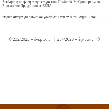
Ξεκίνησε η υποβολή αιτήσεων για τους Παιδικούς Σταθμούς μέσω του
Ευρωπαϊκού Προγράμματος ΕΣΠΑ
Θερινό σινεμά για παιδιά και γονείς στις γειτονιές του Δήμου Ιλίου
232/2023 – έγκριση πρακτικών δικαιολογητικών κατακύρωσης της επιτροπής διενέργειας του ανοιχτού ηλεκτρονικού διαγωνισμού κάτω των ορίων για την «Προμήθεια τροφίμων για τη λειτουργία του Κοινωνικού Παντοπωλείου του Δήμου Ιλίου για δώδεκα (12) μήνες»
234/2023 – έγκριση πρακτικών της επιτροπής διενέργειας ανοικτού ηλεκτρονικού διαγωνισμού κάτω των ορίων για την «Προμήθεια ανταλλακτικών και τακτική συντήρηση οργάνων παιδικών χαρών»