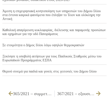
Άμεση η επιχειρησιακή κινητοποίηση των υπηρεσιών του Δήμου Ιλίου
στα έντονα καιρικά φαινόμενα που έπληξαν το Ίλιον και ολόκληρη την
Αττική
Καθολική απαγόρευση κυκλοφορίας, διέλευσης και παραμονής προσώπων
και οχημάτων για την οδό Πανοράματος
Σε ετοιμότητα ο Δήμος Ιλίου λόγω υψηλών θερμοκρασιών
Ξεκίνησε η υποβολή αιτήσεων για τους Παιδικούς Σταθμούς μέσω του
Ευρωπαϊκού Προγράμματος ΕΣΠΑ
Θερινό σινεμά για παιδιά και γονείς στις γειτονιές του Δήμου Ιλίου
365/2021 – συμμετοχή του Δήμου Ιλίου στην υπ’ αριθμ. 42119/15.07.2021 (ΑΔΑ: 62ΨΗ4691Ω2-Δ52) Πρόσκληση του ΟΑΕΔ
367/2021 – εξουσιοδότηση του δικηγόρου του Δήμου για παράσταση ενώπιον των δικαστηρίων