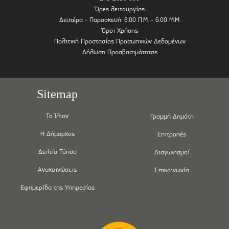
Ώρες λειτουργίας
Δευτέρα - Παρασκευή: 8.00 Π.Μ. - 6.00 Μ.Μ.
Όροι Χρήσης
Πολιτική Προστασίας Προσωπικών Δεδομένων
Δήλωση Προσβασιμότητας
Sitemap
Το Ίλιον
Γραμμή Δημότη
Η Δήμαρχος
Επιτροπές
Δελτία Τύπου
Διαγωνισμοί
Ανακοινώσεις
Επικοινωνία
Εφημερίδα της Υπηρεσίας