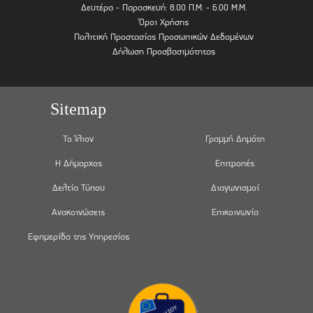
Δευτέρα - Παρασκευή: 8.00 Π.Μ. - 6.00 Μ.Μ.
Όροι Χρήσης
Πολιτική Προστασίας Προσωπικών Δεδομένων
Δήλωση Προσβασιμότητας
Sitemap
Το Ίλιον
Γραμμή Δημότη
Η Δήμαρχος
Επιτροπές
Δελτία Τύπου
Διαγωνισμοί
Ανακοινώσεις
Επικοινωνία
Εφημερίδα της Υπηρεσίας