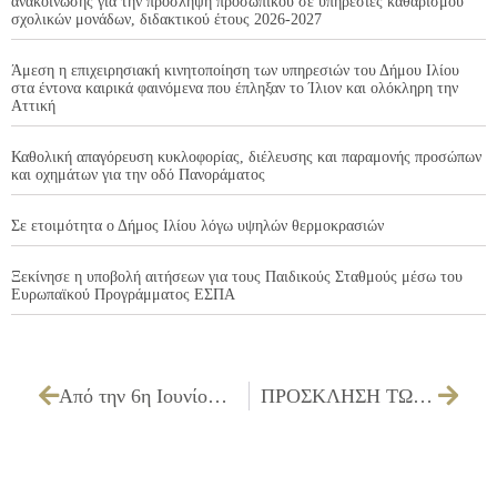
ανακοίνωσης για την πρόσληψη προσωπικού σε υπηρεσίες καθαρισμού
σχολικών μονάδων, διδακτικού έτους 2026-2027
Άμεση η επιχειρησιακή κινητοποίηση των υπηρεσιών του Δήμου Ιλίου
στα έντονα καιρικά φαινόμενα που έπληξαν το Ίλιον και ολόκληρη την
Αττική
Καθολική απαγόρευση κυκλοφορίας, διέλευσης και παραμονής προσώπων
και οχημάτων για την οδό Πανοράματος
Σε ετοιμότητα ο Δήμος Ιλίου λόγω υψηλών θερμοκρασιών
Ξεκίνησε η υποβολή αιτήσεων για τους Παιδικούς Σταθμούς μέσω του
Ευρωπαϊκού Προγράμματος ΕΣΠΑ
Από την 6η Ιουνίου οι εγγραφές στα Καλοκαιρινά CAMP του Δήμου Ιλίου
ΠΡΟΣΚΛΗΣΗ ΤΩΝ ΜΕΛΩΝ ΤΗΣ ΔΗΜΟΤΙΚΗΣ ΕΠΙΤΡΟΠΗΣ ΓΙΑ ΤΗΝ 10/06/2026