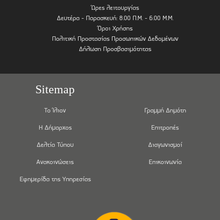
Ώρες λειτουργίας
Δευτέρα - Παρασκευή: 8.00 Π.Μ. - 6.00 Μ.Μ.
Όροι Χρήσης
Πολιτική Προστασίας Προσωπικών Δεδομένων
Δήλωση Προσβασιμότητας
Sitemap
Το Ίλιον
Γραμμή Δημότη
Η Δήμαρχος
Επιτροπές
Δελτία Τύπου
Διαγωνισμοί
Ανακοινώσεις
Επικοινωνία
Εφημερίδα της Υπηρεσίας